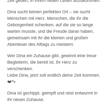
Zeit geben, in ihrem neuen Leben anzukommen.
Dina sucht keinen perfekten Ort – sie sucht
Menschen mit Herz. Menschen, die ihr die
Geborgenheit schenken, auf die sie so lange
warten musste, und die Freude daran haben,
gemeinsam mit ihr die kleinen und großen
Abenteuer des Alltags zu meistern.
Wer Dina ein Zuhause gibt, gewinnt eine treue
Mit
Begleiterin, die bereit ist, ihr Herz zu
dem
verschenken.
Laden
Liebe Dina, jetzt soll endlich deine Zeit kommen.
des
❤️🐾
Videos
akzeptieren
Dina ist gechippt, geimpft und reist entwurmt in
Sie
ihr neues Zuhause.
die
Datenschutzerklärung