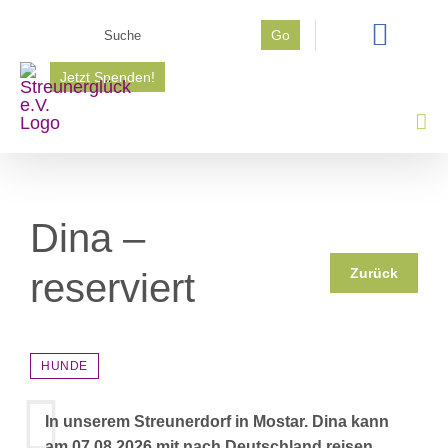
Zum
Suche
Go
Inhalt
nach:
springen
Jetzt Spenden!
Dina –
Zurück
reserviert
HUNDE
In unserem Streunerdorf in Mostar. Dina kann
am 07.08.2026 mit nach Deutschland reisen