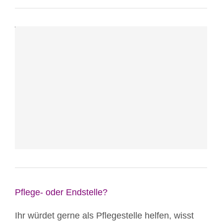
von
YouTube.
Mehr
erfahren
Video
laden
YouTube
immer
entsperren
Pflege- oder Endstelle?
Ihr würdet gerne als Pflegestelle helfen, wisst