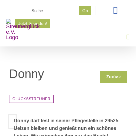
Zum
Suche
Go
Inhalt
nach:
springen
Jetzt Spenden!
Donny
Zurück
GLÜCKSSTREUNER
Donny darf fest in seiner Pflegestelle in 29525
Uelzen bleiben und genießt nun ein schönes
Leben. Wir wünschen ihm nur das Beste!