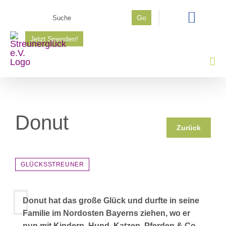
Zum
Suche
Go
Inhalt
nach:
springen
Jetzt Spenden!
Donut
Zurück
GLÜCKSSTREUNER
Donut hat das große Glück und durfte in seine
Familie im Nordosten Bayerns ziehen, wo er
nun mit Kindern, Hund, Katzen, Pferden & Co.