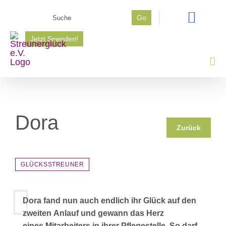
Zum
Suche
Go
Inhalt
nach:
springen
Jetzt Spenden!
Dora
Zurück
GLÜCKSSTREUNER
Dora fand nun auch endlich ihr Glück auf den
zweiten Anlauf und gewann das Herz
eines Mitarbeiters in ihrer Pflegestelle. So darf