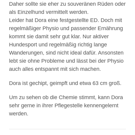
Daher sollte sie eher zu souveränen Rüden oder
als Einzelhund vermittelt werden.
Leider hat Dora eine festgestellte ED. Doch mit
regelmäßiger Physio und passender Ernährung
kommt sie damit sehr gut klar. Nur aktiver
Hundesport und regelmäßig richtig lange
Wanderungen, sind nicht ideal dafür. Ansonsten
lebt sie ohne Probleme und lässt bei der Physio
Mit
auch alles entspannt mit sich machen.
dem
Laden
Dora ist gechipt, geimpft und etwa 63 cm groß.
des
Videos
Um zu sehen ob die Chemie stimmt, kann Dora
akzeptieren
sehr gerne in ihrer Pflegestelle kennengelernt
Sie
werden.
die
Datenschutzerklärung
von