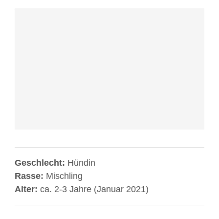
YouTube.
Mehr
erfahren
Video
laden
YouTube
immer
entsperren
Geschlecht:
Hündin
Rasse:
Mischling
Alter:
ca. 2-3 Jahre (Januar 2021)