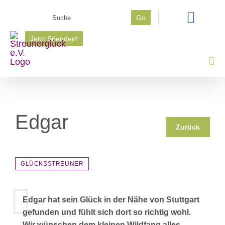
Zum
Suche
Go
Inhalt
nach:
springen
Jetzt Spenden!
Edgar
Zurück
GLÜCKSSTREUNER
Edgar hat sein Glück in der Nähe von Stuttgart
gefunden und fühlt sich dort so richtig wohl.
Wir wünschen dem kleinen Wildfang alles