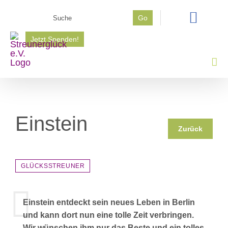
Zum
Suche
Go
Inhalt
nach:
springen
Jetzt Spenden!
Einstein
Zurück
GLÜCKSSTREUNER
Einstein entdeckt sein neues Leben in Berlin
und kann dort nun eine tolle Zeit verbringen.
Wir wünschen ihm nur das Beste und ein tolles