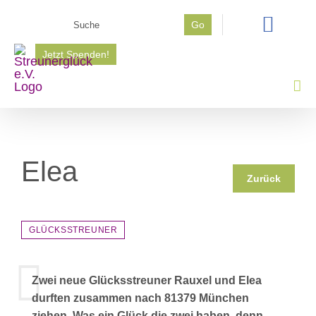
Zum
Suche
Go
Inhalt
nach:
springen
Jetzt Spenden!
Elea
Zurück
GLÜCKSSTREUNER
Zwei neue Glücksstreuner Rauxel und Elea
durften zusammen nach 81379 München
ziehen. Was ein Glück die zwei haben, denn