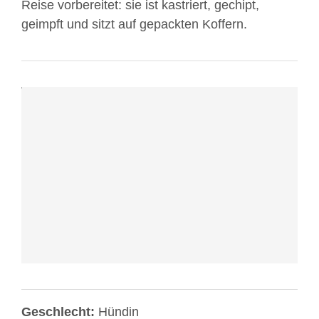
Reise vorbereitet: sie ist kastriert, gechipt,
Sie
geimpft und sitzt auf gepackten Koffern.
die
Datenschutzerklärung
von
YouTube.
Mehr
erfahren
Video
laden
YouTube
immer
entsperren
Geschlecht:
Hündin