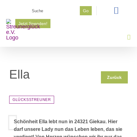
Zum
Suche
Go
Inhalt
nach:
springen
Jetzt Spenden!
Ella
Zurück
GLÜCKSSTREUNER
Schönheit Ella lebt nun in 24321 Giekau. Hier
darf unsere Lady nun das Leben leben, das sie
verdient! Von Herzen wünschen wir ihr nur das