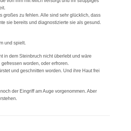
e von ihm mit Milch versorgt und ihr struppiges
it.
ts großes zu fehlen. Alle sind sehr glücklich, dass
hte sie bereits und diagnostizierte sie als gesund.
m und spielt.
ht in dem Steinbruch nicht überlebt und wäre
gefressen worden, oder erfroren.
ürstet und geschnitten worden. Und ihre Haut frei
rd noch der Eingriff am Auge vorgenommen. Aber
erstehen.