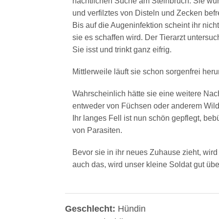
nächtlichen Suche am Steinbruch. Sie wurd
und verfilztes von Disteln und Zecken befre
Bis auf die Augeninfektion scheint ihr nich
sie es schaffen wird. Der Tierarzt untersuc
Sie isst und trinkt ganz eifrig.
Mittlerweile läuft sie schon sorgenfrei heru
Wahrscheinlich hätte sie eine weitere Nac
entweder von Füchsen oder anderem Wild 
Ihr langes Fell ist nun schön gepflegt, beb
von Parasiten.
Bevor sie in ihr neues Zuhause zieht, wi
auch das, wird unser kleine Soldat gut üb
Geschlecht:
Hündin