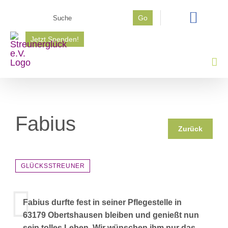
Zum
Suche
Go
Inhalt
nach:
springen
Jetzt Spenden!
Fabius
Zurück
GLÜCKSSTREUNER
Fabius durfte fest in seiner Pflegestelle in
63179 Obertshausen bleiben und genießt nun
sein tolles Leben. Wir wünschen ihm nur das