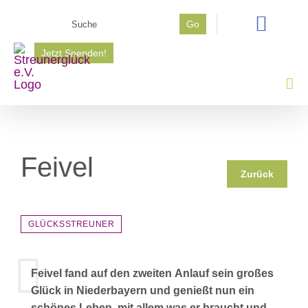
Zum
Suche
Go
Inhalt
nach:
springen
Jetzt Spenden!
Feivel
Zurück
GLÜCKSSTREUNER
Feivel fand auf den zweiten Anlauf sein großes
Glück in Niederbayern und genießt nun ein
schönes Leben, mit allem was er braucht und