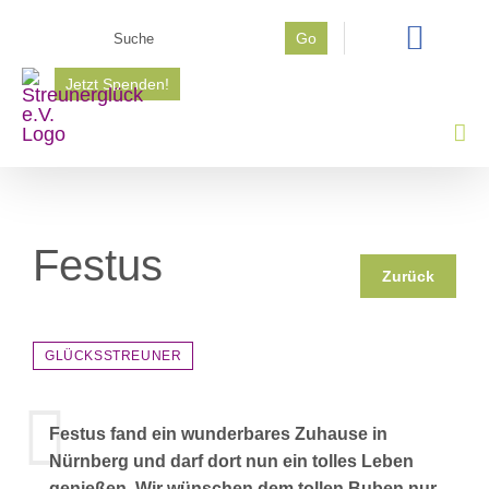
Zum
Suche
Go
Inhalt
nach:
springen
Jetzt Spenden!
Festus
Zurück
GLÜCKSSTREUNER
Festus fand ein wunderbares Zuhause in
Nürnberg und darf dort nun ein tolles Leben
genießen. Wir wünschen dem tollen Buben nur