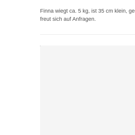
akzeptieren
Finna wiegt ca. 5 kg, ist 35 cm klein, g
Sie
freut sich auf Anfragen.
die
Datenschutzerklärung
von
YouTube.
Mehr
erfahren
Video
laden
YouTube
immer
entsperren