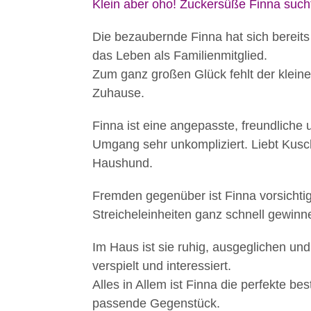
Klein aber oho! Zuckersüße Finna suc
Die bezaubernde Finna hat sich bereits 
das Leben als Familienmitglied.
Zum ganz großen Glück fehlt der kleine
Zuhause.
Finna ist eine angepasste, freundliche 
Umgang sehr unkompliziert. Liebt Kusch
Haushund.
Fremden gegenüber ist Finna vorsichtig
Streicheleinheiten ganz schnell gewinn
Mit
Im Haus ist sie ruhig, ausgeglichen un
dem
verspielt und interessiert.
Laden
Alles in Allem ist Finna die perfekte bes
des
passende Gegenstück.
Videos