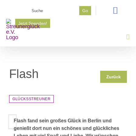
Zum
Suche
Go
Inhalt
nach:
springen
Jetzt Spenden!
Flash
Zurück
GLÜCKSSTREUNER
Flash fand sein großes Glück in Berlin und
genießt dort nun ein schönes und glückliches
Leben mit viel Spaß und Liebe. Wir wünschen