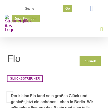
Zum
Suche
Go
Inhalt
nach:
springen
Jetzt Spenden!
Flo
Zurück
GLÜCKSSTREUNER
Der kleine Flo fand sein großes Glück und
genießt jetzt ein schönes Leben in Berlin. Wir
wünschen ihm nur das Beste und eine tolle