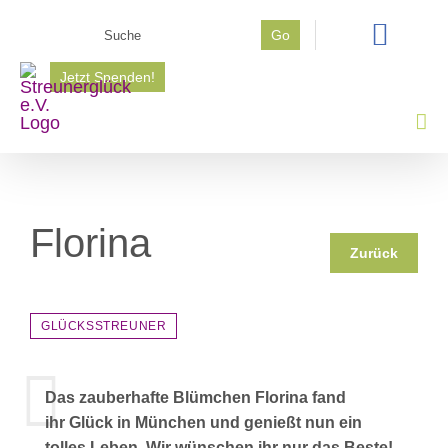
Zum
Suche
Go
Inhalt
nach:
springen
Jetzt Spenden!
Florina
Zurück
GLÜCKSSTREUNER
Das zauberhafte Blümchen Florina fand
ihr Glück in München und genießt nun ein
tolles Leben. Wir wünschen ihr nur das Beste!