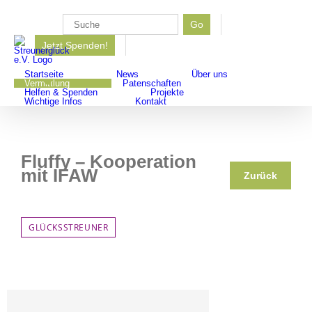
Zum
Inhalt
Go
Suche
springen
Jetzt Spenden!
nach:
Startseite
News
Über uns
Vermittlung
Patenschaften
Helfen & Spenden
Projekte
Wichtige Infos
Kontakt
Fluffy – Kooperation
mit IFAW
Zurück
GLÜCKSSTREUNER