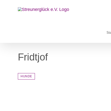
Zum
Inhalt
springen
Sta
Fridtjof
HUNDE