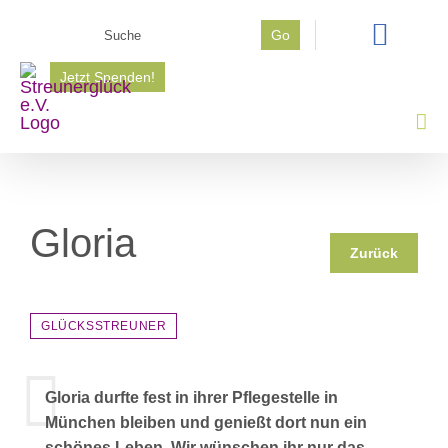
Zum
Suche
Go
Inhalt
nach:
springen
Jetzt Spenden!
Gloria
Zurück
GLÜCKSSTREUNER
Gloria durfte fest in ihrer Pflegestelle in
München bleiben und genießt dort nun ein
schönes Leben. Wir wünschen ihr nur das