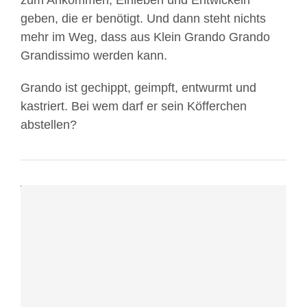
zum Ankommen, Einleben und Entwickeln
Mit
geben, die er benötigt. Und dann steht nichts
dem
mehr im Weg, dass aus Klein Grando Grando
Laden
Grandissimo werden kann.
des
Videos
Grando ist gechippt, geimpft, entwurmt und
akzeptieren
kastriert. Bei wem darf er sein Köfferchen
Sie
abstellen?
die
Datenschutzerklärung
von
YouTube.
Mehr
erfahren
Video
laden