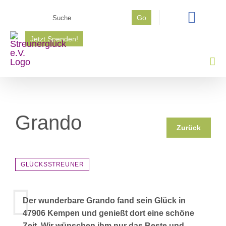
Zum
Suche
Go
Inhalt
nach:
springen
Jetzt Spenden!
Grando
Zurück
GLÜCKSSTREUNER
Der wunderbare Grando fand sein Glück in
47906 Kempen und genießt dort eine schöne
Zeit. Wir wünschen ihm nur das Beste und