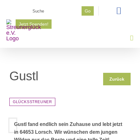
Zum
Suche
Go
Inhalt
nach:
springen
Jetzt Spenden!
Gustl
Zurück
GLÜCKSSTREUNER
Gustl fand endlich sein Zuhause und lebt jetzt
in 64653 Lorsch. Wir wünschen dem jungen
Wilden nur das Beste und eine tolle Zeit!