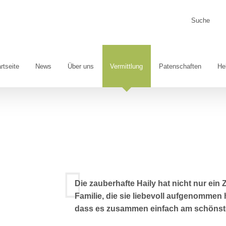
Suche
nach:
rtseite
News
Über uns
Vermittlung
Patenschaften
He
Die zauberhafte Haily hat nicht nur ei
Familie, die sie liebevoll aufgenommen 
dass es zusammen einfach am schönsten 