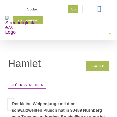
Zum
Suche
Go
Inhalt
nach:
springen
Jetzt Spenden!
Hamlet
Zurück
GLÜCKSSTREUNER
Der kleine Welpenjunge mit dem
schwarzweißen Plüsch hat in 90489 Nürnberg
sein Zuhause gefunden. So niedlich er auch ist