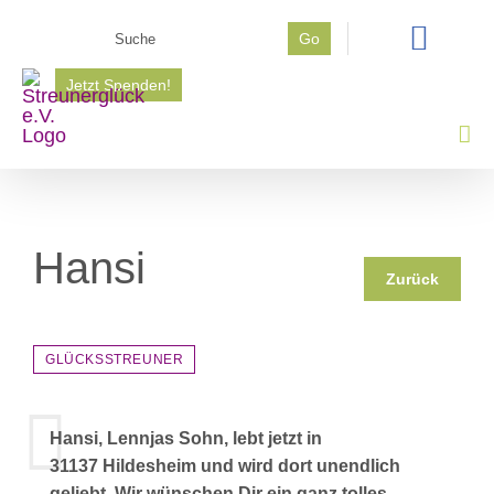
Zum
Suche
Go
Inhalt
nach:
springen
Jetzt Spenden!
Hansi
Zurück
GLÜCKSSTREUNER
Hansi, Lennjas Sohn, lebt jetzt in
31137 Hildesheim und wird dort unendlich
geliebt. Wir wünschen Dir ein ganz tolles