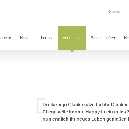
Suche
nach:
rtseite
News
Über uns
Vermittlung
Patenschaften
He
Dreifarbige Glückskatze hat ihr Glück
Pflegestelle konnte Happy in ein tolles Z
nun endlich ihr neues Leben genießen 