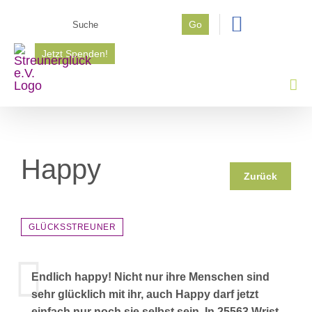
Zum
Suche
Go
Inhalt
nach:
springen
Jetzt Spenden!
Happy
Zurück
GLÜCKSSTREUNER
Endlich happy! Nicht nur ihre Menschen sind
sehr glücklich mit ihr, auch Happy darf jetzt
einfach nur noch sie selbst sein. In 25563 Wrist