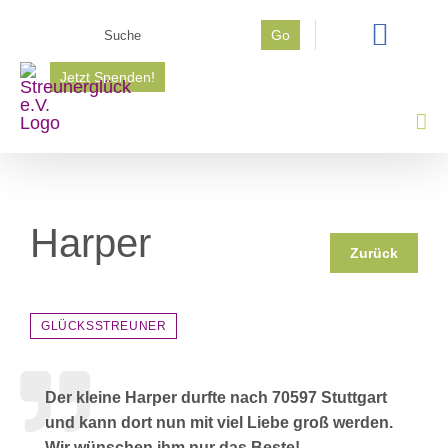
Zum
Suche
Go
Inhalt
nach:
springen
Jetzt Spenden!
Harper
Zurück
GLÜCKSSTREUNER
Der kleine Harper durfte nach 70597 Stuttgart
und kann dort nun mit viel Liebe groß werden.
Wir wünschen ihm nur das Beste!