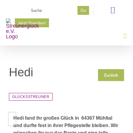
Zum
Suche
Go
Inhalt
nach:
springen
Jetzt Spenden!
Hedi
Zurück
GLÜCKSSTREUNER
Hedi fand ihr großes Glück in 64367 Mühltal
und durfte fest in ihrer Pflegestelle bleiben. Wir
wünschen ihr nur das Beste und eine tolle