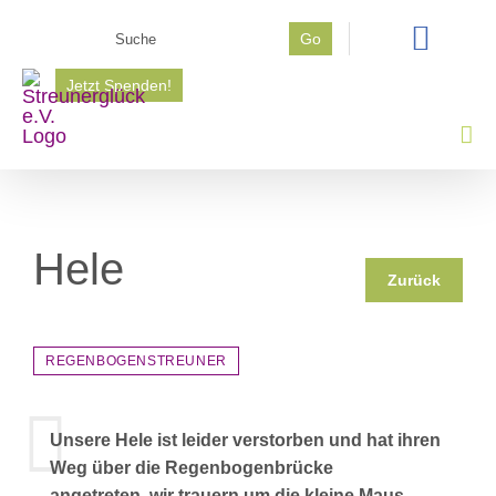
Zum
Suche
Go
Inhalt
nach:
springen
Jetzt Spenden!
Hele
Zurück
REGENBOGENSTREUNER
Unsere Hele ist leider verstorben und hat ihren
Weg über die Regenbogenbrücke
angetreten..wir trauern um die kleine Maus..