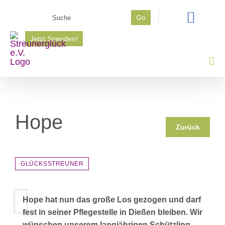
Zum
Suche
Go
Inhalt
nach:
springen
Jetzt Spenden!
Hope
Zurück
GLÜCKSSTREUNER
Hope hat nun das große Los gezogen und darf
fest in seiner Pflegestelle in Dießen bleiben. Wir
wünschen unserem langjährigen Schützling