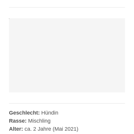
von
YouTube.
Mehr
erfahren
Video
laden
YouTube
immer
entsperren
Geschlecht:
Hündin
Rasse:
Mischling
Alter:
ca. 2 Jahre (Mai 2021)