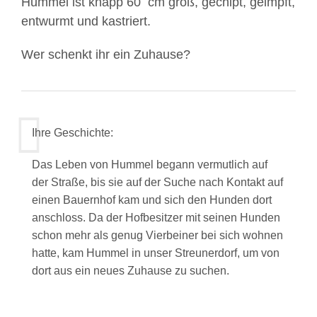
Hummel ist knapp 60 cm groß, gechipt, geimpft,
entwurmt und kastriert.
Wer schenkt ihr ein Zuhause?
Ihre Geschichte:
Das Leben von Hummel begann vermutlich auf
der Straße, bis sie auf der Suche nach Kontakt auf
Mit
einen Bauernhof kam und sich den Hunden dort
dem
Laden
anschloss. Da der Hofbesitzer mit seinen Hunden
des
schon mehr als genug Vierbeiner bei sich wohnen
Videos
hatte, kam Hummel in unser Streunerdorf, um von
akzeptieren
dort aus ein neues Zuhause zu suchen.
Sie
die
Datenschutzerklärung