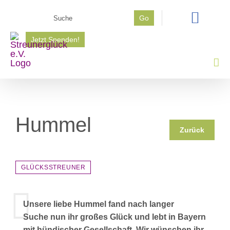
Zum
Suche
Go
Inhalt
nach:
springen
Jetzt Spenden!
Hummel
Zurück
GLÜCKSSTREUNER
Unsere liebe Hummel fand nach langer
Suche nun ihr großes Glück und lebt in Bayern
mit hündischer Gesellschaft. Wir wünschen ihr