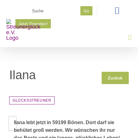
Zum
Suche
Go
Inhalt
nach:
springen
Jetzt Spenden!
Ilana
Zurück
GLÜCKSSTREUNER
Ilana lebt jetzt in 59199 Bönen. Dort darf sie
behütet groß werden. Wir wünschen ihr nur
das Beste und ein langes, glückliches Leben!