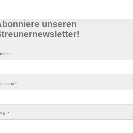
Abonniere unseren
treunernewsletter!
rname
achname
*
Mail
*