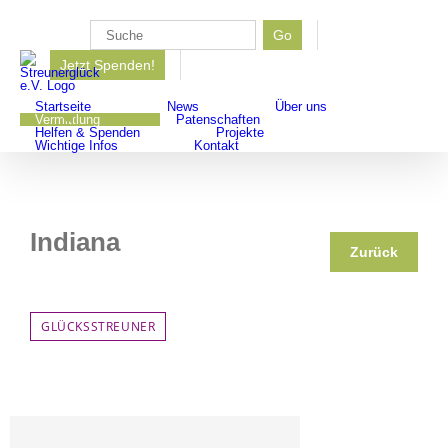
Zum
Inhalt
Go
Suche
springen
Jetzt Spenden!
nach:
Startseite
News
Über uns
Vermittlung
Patenschaften
Helfen & Spenden
Projekte
Wichtige Infos
Kontakt
Indiana
Zurück
GLÜCKSSTREUNER