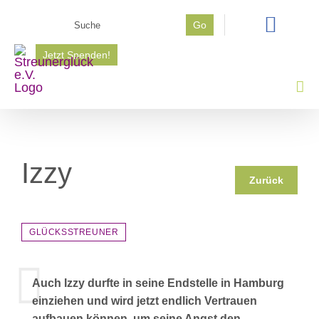
Zum
Suche
Go
Inhalt
nach:
springen
Jetzt Spenden!
Izzy
Zurück
GLÜCKSSTREUNER
Auch Izzy durfte in seine Endstelle in Hamburg
einziehen und wird jetzt endlich Vertrauen
aufbauen können, um seine Angst den