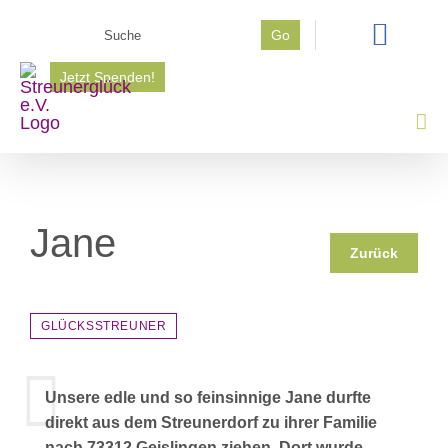
Zum
Suche
Go
Inhalt
nach:
springen
Jetzt Spenden!
Jane
Zurück
GLÜCKSSTREUNER
Unsere edle und so feinsinnige Jane durfte
direkt aus dem Streunerdorf zu ihrer Familie
nach 73312 Geislingen ziehen. Dort wurde