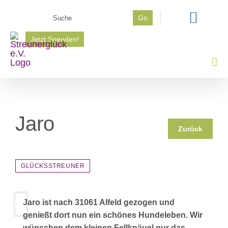
Zum
Suche
Go
Inhalt
nach:
springen
Jetzt Spenden!
Jaro
Zurück
GLÜCKSSTREUNER
Jaro ist nach 31061 Alfeld gezogen und
genießt dort nun ein schönes Hundeleben. Wir
wünschen dem kleinen Fellknäuel nur das