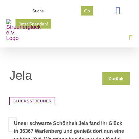
Zum
Suche
Go
Inhalt
nach:
springen
Jetzt Spenden!
Jela
Zurück
GLÜCKSSTREUNER
Unser schwarze Schönheit Jela fand ihr Glück
in 36367 Wartenberg und genießt dort nun eine
schöne Zeit. Wir wünschen ihr nur das Beste!