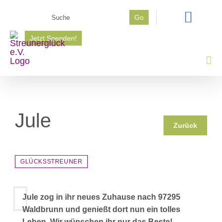
Zum
Suche
Go
Inhalt
nach:
springen
Jetzt Spenden!
Jule
Zurück
GLÜCKSSTREUNER
Jule zog in ihr neues Zuhause nach 97295
Waldbrunn und genießt dort nun ein tolles
Leben. Wir wünschen ihr nur das Beste!