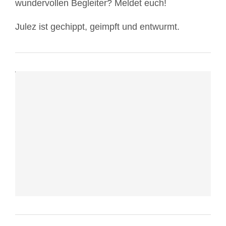
wundervollen Begleiter? Meldet euch!
akzeptieren
Sie
Julez ist gechippt, geimpft und entwurmt.
die
Datenschutzerklärung
von
YouTube.
Mehr
erfahren
Video
laden
YouTube
immer
entsperren