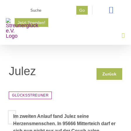
Zum
Suche
Go
Inhalt
nach:
springen
Jetzt Spenden!
Julez
Zurück
GLÜCKSSTREUNER
Im zweiten Anlauf fand Julez seine
Herzensmenschen. In 95666 Mitterteich darf er
sich nun nicht nur auf der Couch aalen,