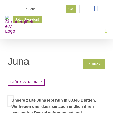
Zum
Suche
Go
Inhalt
nach:
springen
Jetzt Spenden!
Juna
Zurück
GLÜCKSSTREUNER
Unsere zarte Juna lebt nun in 83346 Bergen.
Wir freuen uns, dass sie auch endlich ihren
passenden Deckel gefunden hat und