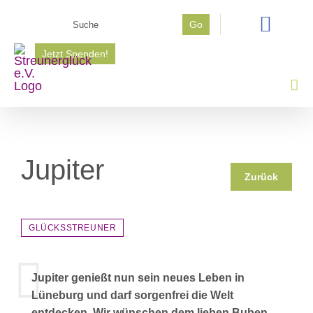
Zum
Suche
Go
Inhalt
nach:
springen
Jetzt Spenden!
Jupiter
Zurück
GLÜCKSSTREUNER
Jupiter genießt nun sein neues Leben in
Lüneburg und darf sorgenfrei die Welt
entdecken. Wir wünschen dem lieben Buben