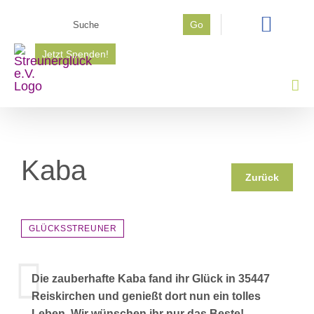
Zum
Suche
Go
Inhalt
nach:
springen
Jetzt Spenden!
Kaba
Zurück
GLÜCKSSTREUNER
Die zauberhafte Kaba fand ihr Glück in 35447
Reiskirchen und genießt dort nun ein tolles
Leben. Wir wünschen ihr nur das Beste!