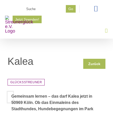
Zum
Suche
Go
Inhalt
nach:
springen
Jetzt Spenden!
Kalea
Zurück
GLÜCKSSTREUNER
Gemeinsam lernen – das darf Kalea jetzt in
50969 Köln. Ob das Einmaleins des
Stadthundes, Hundebegegnungen im Park