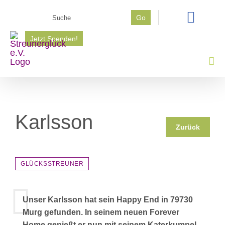
Zum
Suche
Go
Inhalt
nach:
springen
Jetzt Spenden!
Karlsson
Zurück
GLÜCKSSTREUNER
Unser Karlsson hat sein Happy End in 79730
Murg gefunden. In seinem neuen Forever
Home genießt er nun mit seinem Katerkumpel