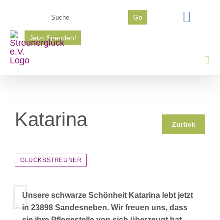
Zum
Suche
Go
Inhalt
nach:
springen
Jetzt Spenden!
Katarina
Zurück
GLÜCKSSTREUNER
Unsere schwarze Schönheit Katarina lebt jetzt
in 23898 Sandesneben. Wir freuen uns, dass
sie ihre Pflegestelle von sich überzeugt hat