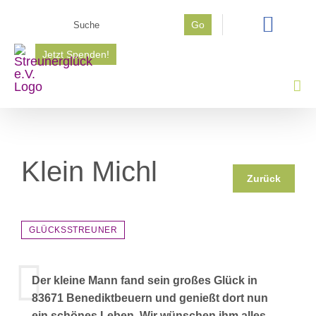
Zum
Suche
Go
Inhalt
nach:
springen
Jetzt Spenden!
Klein Michl
Zurück
GLÜCKSSTREUNER
Der kleine Mann fand sein großes Glück in
83671 Benediktbeuern und genießt dort nun
ein schönes Leben. Wir wünschen ihm alles