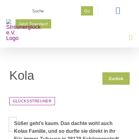
Zum
Suche
Go
Inhalt
nach:
springen
Jetzt Spenden!
Kola
Zurück
GLÜCKSSTREUNER
Süßer geht’s kaum. Das dachte wohl auch
Kolas Familie, und so durfte sie direkt in ihr
Für-immer-Zuhause in 38179 Schöppenstedt