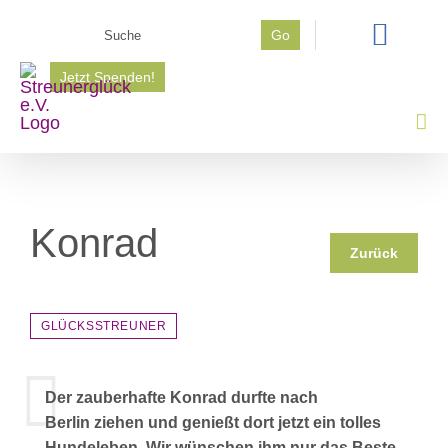
Zum
Suche
Go
Inhalt
nach:
springen
Jetzt Spenden!
Konrad
Zurück
GLÜCKSSTREUNER
Der zauberhafte Konrad durfte nach
Berlin ziehen und genießt dort jetzt ein tolles
Hundeleben. Wir wünschen ihm nur das Beste