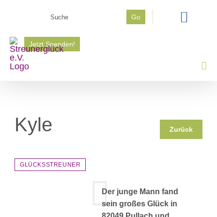
Zum
Go
Inhalt
Suche
springen
nach:
Jetzt Spenden!
Kyle
Zurück
GLÜCKSSTREUNER
Der junge Mann fand
sein großes Glück in
82049 Pullach und