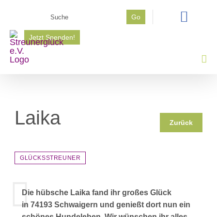
Zum
Suche
Go
Inhalt
nach:
springen
Jetzt Spenden!
Laika
Zurück
GLÜCKSSTREUNER
Die hübsche Laika fand ihr großes Glück
in 74193 Schwaigern und genießt dort nun ein
schönes Hundeleben. Wir wünschen ihr alles